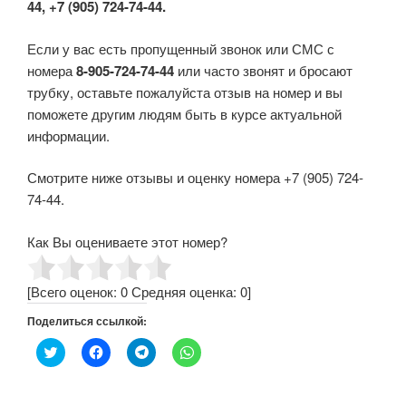
44, +7 (905) 724-74-44.
Если у вас есть пропущенный звонок или СМС с
номера
8-905-724-74-44
или часто звонят и бросают
трубку, оставьте пожалуйста отзыв на номер и вы
поможете другим людям быть в курсе актуальной
информации.
Смотрите ниже отзывы и оценку номера +7 (905) 724-
74-44.
Как Вы оцениваете этот номер?
[Всего оценок:
0
Средняя оценка:
0
]
Поделиться ссылкой:
Н
Н
Н
Н
а
а
а
а
ж
ж
ж
ж
м
м
м
м
и
и
и
и