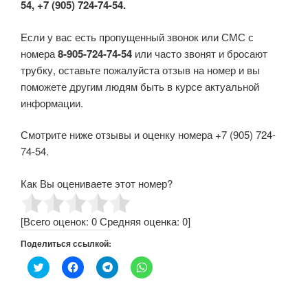
54, +7 (905) 724-74-54.
Если у вас есть пропущенный звонок или СМС с
номера
8-905-724-74-54
или часто звонят и бросают
трубку, оставьте пожалуйста отзыв на номер и вы
поможете другим людям быть в курсе актуальной
информации.
Смотрите ниже отзывы и оценку номера +7 (905) 724-
74-54.
Как Вы оцениваете этот номер?
[Всего оценок:
0
Средняя оценка:
0
]
Поделиться ссылкой:
Н
Н
Н
Н
а
а
а
а
ж
ж
ж
ж
м
м
м
м
и
и
и
и