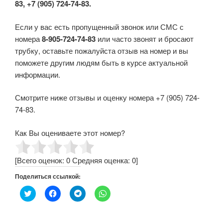
83, +7 (905) 724-74-83.
Если у вас есть пропущенный звонок или СМС с
номера
8-905-724-74-83
или часто звонят и бросают
трубку, оставьте пожалуйста отзыв на номер и вы
поможете другим людям быть в курсе актуальной
информации.
Смотрите ниже отзывы и оценку номера +7 (905) 724-
74-83.
Как Вы оцениваете этот номер?
[Всего оценок:
0
Средняя оценка:
0
]
Поделиться ссылкой:
Н
Н
Н
Н
а
а
а
а
ж
ж
ж
ж
м
м
м
м
и
и
и
и