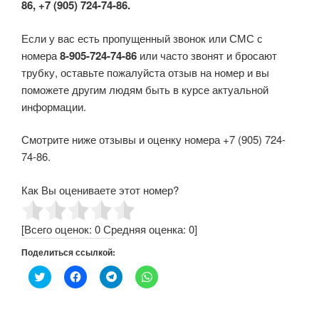
86, +7 (905) 724-74-86.
Если у вас есть пропущенный звонок или СМС с
номера
8-905-724-74-86
или часто звонят и бросают
трубку, оставьте пожалуйста отзыв на номер и вы
поможете другим людям быть в курсе актуальной
информации.
Смотрите ниже отзывы и оценку номера +7 (905) 724-
74-86.
Как Вы оцениваете этот номер?
[Всего оценок:
0
Средняя оценка:
0
]
Поделиться ссылкой:
Н
Н
Н
Н
а
а
а
а
ж
ж
ж
ж
м
м
м
м
и
и
и
и