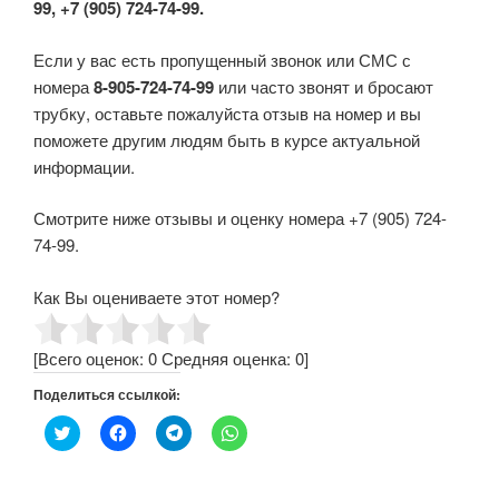
99, +7 (905) 724-74-99.
Если у вас есть пропущенный звонок или СМС с
номера
8-905-724-74-99
или часто звонят и бросают
трубку, оставьте пожалуйста отзыв на номер и вы
поможете другим людям быть в курсе актуальной
информации.
Смотрите ниже отзывы и оценку номера +7 (905) 724-
74-99.
Как Вы оцениваете этот номер?
[Всего оценок:
0
Средняя оценка:
0
]
Поделиться ссылкой:
Н
Н
Н
Н
а
а
а
а
ж
ж
ж
ж
м
м
м
м
и
и
и
и