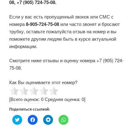
08, +7 (905) 724-75-08.
Если у вас есть пропущенный звонок или СМС с
номера
8-905-724-75-08
или часто звонят и бросают
трубку, оставьте пожалуйста отзыв на номер и вы
поможете другим людям быть в курсе актуальной
информации.
Смотрите ниже отзывы и оценку номера +7 (905) 724-
75-08.
Как Вы оцениваете этот номер?
[Всего оценок:
0
Средняя оценка:
0
]
Поделиться ссылкой:
Н
Н
Н
Н
а
а
а
а
ж
ж
ж
ж
м
м
м
м
и
и
и
и