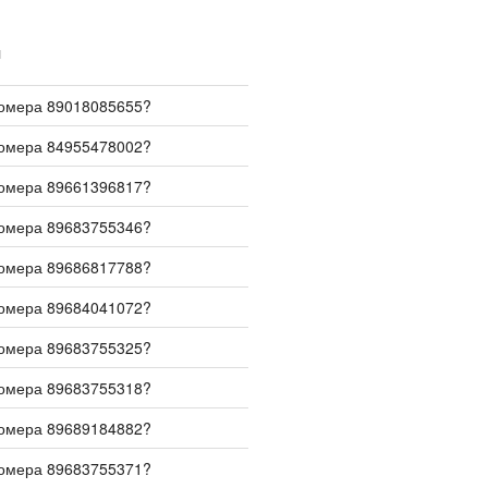
И
номера 89018085655?
номера 84955478002?
номера 89661396817?
номера 89683755346?
номера 89686817788?
номера 89684041072?
номера 89683755325?
номера 89683755318?
номера 89689184882?
номера 89683755371?