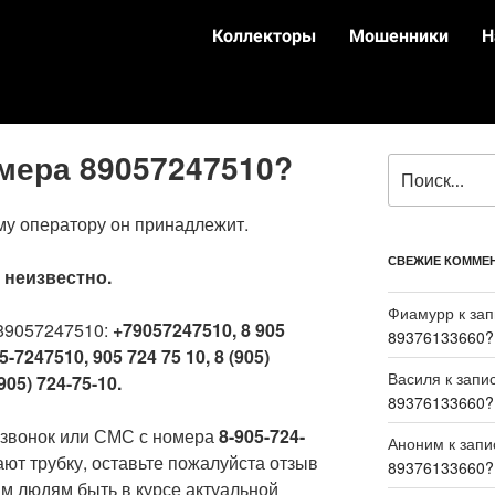
Коллекторы
Мошенники
Н
омера 89057247510?
му оператору он принадлежит.
СВЕЖИЕ КОММЕ
:
неизвестно.
Фиамурр
к за
89057247510:
+79057247510, 8 905
89376133660?
5-7247510, 905 724 75 10, 8 (905)
Василя
к запи
905) 724-75-10.
89376133660?
 звонок или СМС с номера
8-905-724-
Аноним
к зап
ают трубку, оставьте пожалуйста отзыв
89376133660?
м людям быть в курсе актуальной