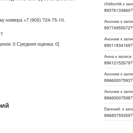
cheburek
к за
89376133660?
у номера +7 (905) 724-75-10.
Аноним
к зап
89774955072?
р?
Аноним
к зап
ценок:
0
Средняя оценка:
0
]
89011834169?
Анна
к записи
89612152679?
Аноним
к зап
89660007593?
Аноним
к зап
89660007598?
рий
Евгений.
к зап
89683755359?