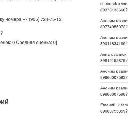
cheburek
к за
89376133660?
у номера +7 (905) 724-75-12.
Аноним
к зап
89774955072?
р?
Аноним
к зап
ценок:
0
Средняя оценка:
0
]
89011834169?
Анна
к записи
89612152679?
Аноним
к зап
89660007593?
Аноним
к зап
89660007598?
рий
Евгений.
к зап
89683755359?