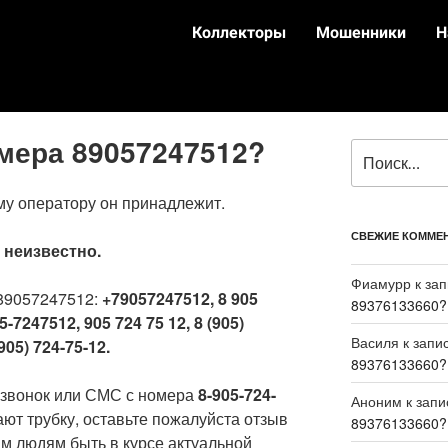
Коллекторы
Мошенники
Н
омера 89057247512?
му оператору он принадлежит.
СВЕЖИЕ КОММЕ
:
неизвестно.
Фиамурр
к за
89057247512:
+79057247512, 8 905
89376133660?
5-7247512, 905 724 75 12, 8 (905)
Василя
к запи
905) 724-75-12.
89376133660?
 звонок или СМС с номера
8-905-724-
Аноним
к зап
ают трубку, оставьте пожалуйста отзыв
89376133660?
м людям быть в курсе актуальной