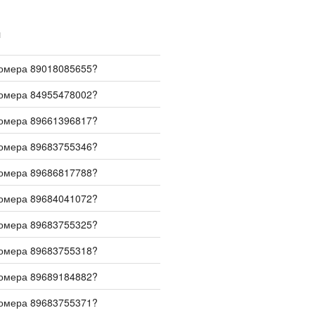
И
номера 89018085655?
номера 84955478002?
номера 89661396817?
номера 89683755346?
номера 89686817788?
номера 89684041072?
номера 89683755325?
номера 89683755318?
номера 89689184882?
номера 89683755371?