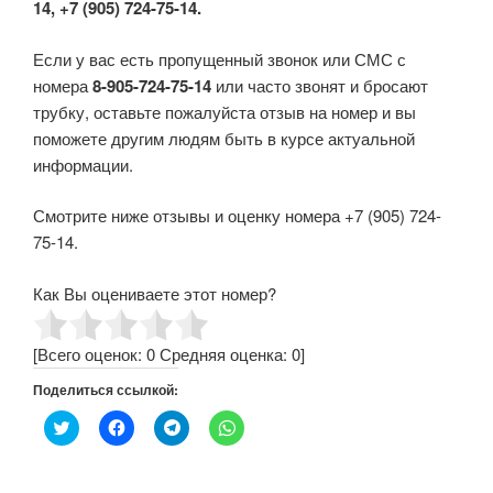
14, +7 (905) 724-75-14.
Если у вас есть пропущенный звонок или СМС с
номера
8-905-724-75-14
или часто звонят и бросают
трубку, оставьте пожалуйста отзыв на номер и вы
поможете другим людям быть в курсе актуальной
информации.
Смотрите ниже отзывы и оценку номера +7 (905) 724-
75-14.
Как Вы оцениваете этот номер?
[Всего оценок:
0
Средняя оценка:
0
]
Поделиться ссылкой:
Н
Н
Н
Н
а
а
а
а
ж
ж
ж
ж
м
м
м
м
и
и
и
и