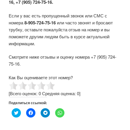
16, +7 (905) 724-75-16.
Если у вас есть пропущенный звонок или СМС с
номера
8-905-724-75-16
или часто звонят и бросают
трубку, оставьте пожалуйста отзыв на номер и вы
поможете другим людям быть в курсе актуальной
информации.
Смотрите ниже отзывы и оценку номера +7 (905) 724-
75-16.
Как Вы оцениваете этот номер?
[Всего оценок:
0
Средняя оценка:
0
]
Поделиться ссылкой:
Н
Н
Н
Н
а
а
а
а
ж
ж
ж
ж
м
м
м
м
и
и
и
и