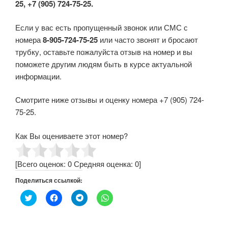
25, +7 (905) 724-75-25.
Если у вас есть пропущенный звонок или СМС с
номера
8-905-724-75-25
или часто звонят и бросают
трубку, оставьте пожалуйста отзыв на номер и вы
поможете другим людям быть в курсе актуальной
информации.
Смотрите ниже отзывы и оценку номера +7 (905) 724-
75-25.
Как Вы оцениваете этот номер?
[Всего оценок:
0
Средняя оценка:
0
]
Поделиться ссылкой:
Н
Н
Н
Н
а
а
а
а
ж
ж
ж
ж
м
м
м
м
и
и
и
и