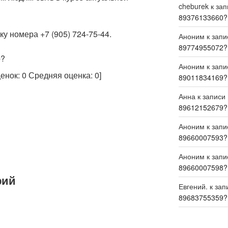
cheburek
к за
89376133660?
у номера +7 (905) 724-75-44.
Аноним
к зап
89774955072?
р?
Аноним
к зап
ценок:
0
Средняя оценка:
0
]
89011834169?
Анна
к записи
89612152679?
Аноним
к зап
89660007593?
Аноним
к зап
89660007598?
рий
Евгений.
к зап
89683755359?