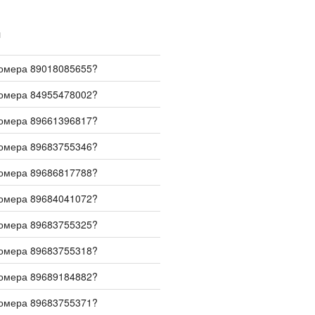
И
номера 89018085655?
номера 84955478002?
номера 89661396817?
номера 89683755346?
номера 89686817788?
номера 89684041072?
номера 89683755325?
номера 89683755318?
номера 89689184882?
номера 89683755371?