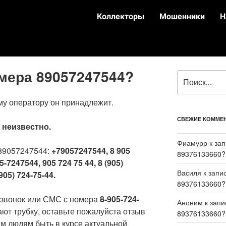
Коллекторы
Мошенники
Н
омера 89057247544?
му оператору он принадлежит.
СВЕЖИЕ КОММЕ
:
неизвестно.
Фиамурр
к за
89057247544:
+79057247544, 8 905
89376133660?
5-7247544, 905 724 75 44, 8 (905)
Василя
к запи
905) 724-75-44.
89376133660?
 звонок или СМС с номера
8-905-724-
Аноним
к зап
ают трубку, оставьте пожалуйста отзыв
89376133660?
м людям быть в курсе актуальной