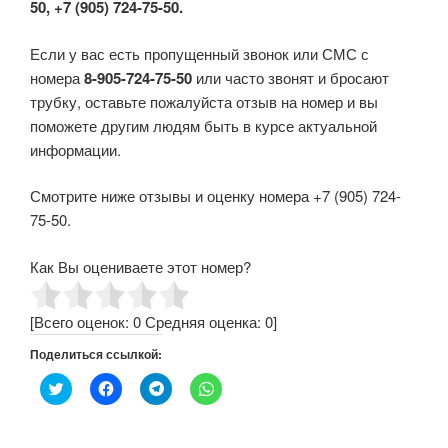
50, +7 (905) 724-75-50.
Если у вас есть пропущенный звонок или СМС с
номера
8-905-724-75-50
или часто звонят и бросают
трубку, оставьте пожалуйста отзыв на номер и вы
поможете другим людям быть в курсе актуальной
информации.
Смотрите ниже отзывы и оценку номера +7 (905) 724-
75-50.
Как Вы оцениваете этот номер?
[Всего оценок:
0
Средняя оценка:
0
]
Поделиться ссылкой:
Н
Н
Н
Н
а
а
а
а
ж
ж
ж
ж
м
м
м
м
и
и
и
и