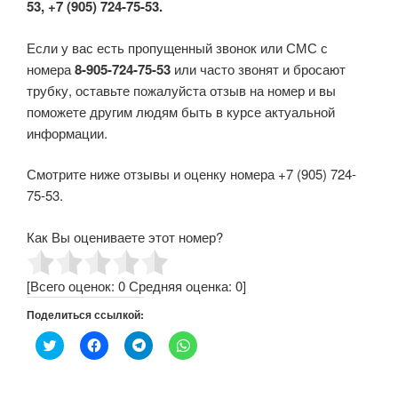
53, +7 (905) 724-75-53.
Если у вас есть пропущенный звонок или СМС с
номера
8-905-724-75-53
или часто звонят и бросают
трубку, оставьте пожалуйста отзыв на номер и вы
поможете другим людям быть в курсе актуальной
информации.
Смотрите ниже отзывы и оценку номера +7 (905) 724-
75-53.
Как Вы оцениваете этот номер?
[Всего оценок:
0
Средняя оценка:
0
]
Поделиться ссылкой:
Н
Н
Н
Н
а
а
а
а
ж
ж
ж
ж
м
м
м
м
и
и
и
и