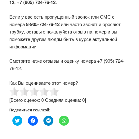
12, +7 (905) 724-76-12.
Если у вас есть пропущенный звонок или СМС с
номера
8-905-724-76-12
или часто звонят и бросают
трубку, оставьте пожалуйста отзыв на номер и вы
поможете другим людям быть в курсе актуальной
информации.
Смотрите ниже отзывы и оценку номера +7 (905) 724-
76-12.
Как Вы оцениваете этот номер?
[Всего оценок:
0
Средняя оценка:
0
]
Поделиться ссылкой:
Н
Н
Н
Н
а
а
а
а
ж
ж
ж
ж
м
м
м
м
и
и
и
и