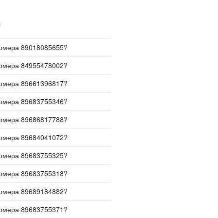
И
номера 89018085655?
номера 84955478002?
номера 89661396817?
номера 89683755346?
номера 89686817788?
номера 89684041072?
номера 89683755325?
номера 89683755318?
номера 89689184882?
номера 89683755371?