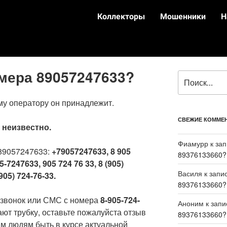
Коллекторы
Мошенники
Н
омера 89057247633?
му оператору он принадлежит.
СВЕЖИЕ КОММЕ
:
неизвестно.
Фиамурр
к за
89057247633:
+79057247633, 8 905
89376133660?
5-7247633, 905 724 76 33, 8 (905)
Василя
к запи
905) 724-76-33.
89376133660?
 звонок или СМС с номера
8-905-724-
Аноним
к зап
ают трубку, оставьте пожалуйста отзыв
89376133660?
м людям быть в курсе актуальной