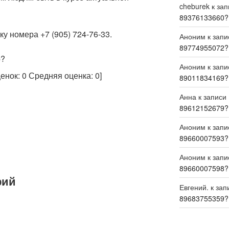
cheburek
к за
89376133660?
у номера +7 (905) 724-76-33.
Аноним
к зап
89774955072?
р?
Аноним
к зап
ценок:
0
Средняя оценка:
0
]
89011834169?
Анна
к записи
89612152679?
Аноним
к зап
89660007593?
Аноним
к зап
89660007598?
рий
Евгений.
к зап
89683755359?