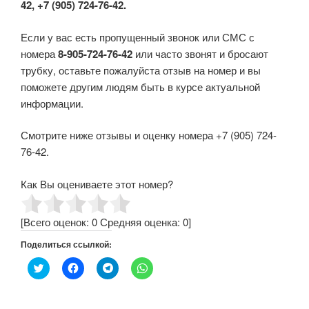
42, +7 (905) 724-76-42.
Если у вас есть пропущенный звонок или СМС с
номера
8-905-724-76-42
или часто звонят и бросают
трубку, оставьте пожалуйста отзыв на номер и вы
поможете другим людям быть в курсе актуальной
информации.
Смотрите ниже отзывы и оценку номера +7 (905) 724-
76-42.
Как Вы оцениваете этот номер?
[Всего оценок:
0
Средняя оценка:
0
]
Поделиться ссылкой:
Н
Н
Н
Н
а
а
а
а
ж
ж
ж
ж
м
м
м
м
и
и
и
и