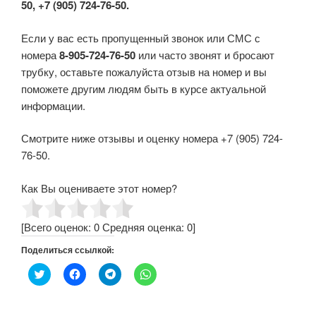
50, +7 (905) 724-76-50.
Если у вас есть пропущенный звонок или СМС с
номера
8-905-724-76-50
или часто звонят и бросают
трубку, оставьте пожалуйста отзыв на номер и вы
поможете другим людям быть в курсе актуальной
информации.
Смотрите ниже отзывы и оценку номера +7 (905) 724-
76-50.
Как Вы оцениваете этот номер?
[Всего оценок:
0
Средняя оценка:
0
]
Поделиться ссылкой:
Н
Н
Н
Н
а
а
а
а
ж
ж
ж
ж
м
м
м
м
и
и
и
и