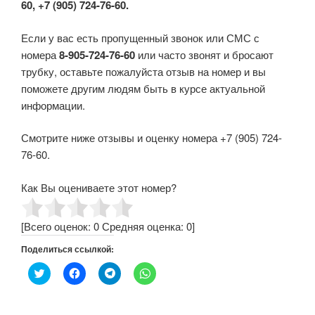
60, +7 (905) 724-76-60.
Если у вас есть пропущенный звонок или СМС с
номера
8-905-724-76-60
или часто звонят и бросают
трубку, оставьте пожалуйста отзыв на номер и вы
поможете другим людям быть в курсе актуальной
информации.
Смотрите ниже отзывы и оценку номера +7 (905) 724-
76-60.
Как Вы оцениваете этот номер?
[Всего оценок:
0
Средняя оценка:
0
]
Поделиться ссылкой:
Н
Н
Н
Н
а
а
а
а
ж
ж
ж
ж
м
м
м
м
и
и
и
и