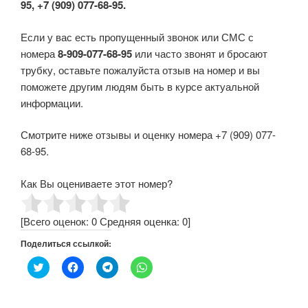
95, +7 (909) 077-68-95.
Если у вас есть пропущенный звонок или СМС с
номера
8-909-077-68-95
или часто звонят и бросают
трубку, оставьте пожалуйста отзыв на номер и вы
поможете другим людям быть в курсе актуальной
информации.
Смотрите ниже отзывы и оценку номера +7 (909) 077-
68-95.
Как Вы оцениваете этот номер?
[Всего оценок:
0
Средняя оценка:
0
]
Поделиться ссылкой:
Н
Н
Н
Н
а
а
а
а
ж
ж
ж
ж
м
м
м
м
и
и
и
и