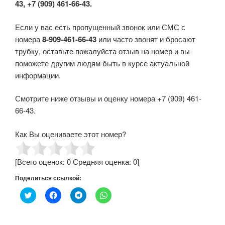
43, +7 (909) 461-66-43.
Если у вас есть пропущенный звонок или СМС с
номера
8-909-461-66-43
или часто звонят и бросают
трубку, оставьте пожалуйста отзыв на номер и вы
поможете другим людям быть в курсе актуальной
информации.
Смотрите ниже отзывы и оценку номера +7 (909) 461-
66-43.
Как Вы оцениваете этот номер?
[Всего оценок:
0
Средняя оценка:
0
]
Поделиться ссылкой:
Н
Н
Н
Н
а
а
а
а
ж
ж
ж
ж
м
м
м
м
и
и
и
и