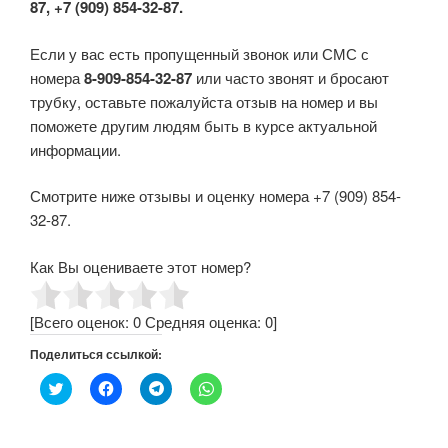
87, +7 (909) 854-32-87.
Если у вас есть пропущенный звонок или СМС с
номера
8-909-854-32-87
или часто звонят и бросают
трубку, оставьте пожалуйста отзыв на номер и вы
поможете другим людям быть в курсе актуальной
информации.
Смотрите ниже отзывы и оценку номера +7 (909) 854-
32-87.
Как Вы оцениваете этот номер?
[Всего оценок:
0
Средняя оценка:
0
]
Поделиться ссылкой:
Н
Н
Н
Н
а
а
а
а
ж
ж
ж
ж
м
м
м
м
и
и
и
и