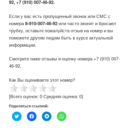
92, +7 (910) 007-46-92.
Если у вас есть пропущенный звонок или СМС с
номера
8-910-007-46-92
или часто звонят и бросают
трубку, оставьте пожалуйста отзыв на номер и вы
поможете другим людям быть в курсе актуальной
информации.
Смотрите ниже отзывы и оценку номера +7 (910) 007-
46-92.
Как Вы оцениваете этот номер?
[Всего оценок:
0
Средняя оценка:
0
]
Поделиться ссылкой:
Н
Н
Н
Н
а
а
а
а
ж
ж
ж
ж
м
м
м
м
и
и
и
и