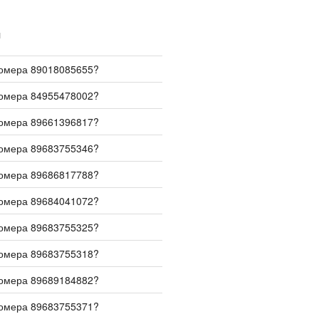
И
номера 89018085655?
номера 84955478002?
номера 89661396817?
номера 89683755346?
номера 89686817788?
номера 89684041072?
номера 89683755325?
номера 89683755318?
номера 89689184882?
номера 89683755371?