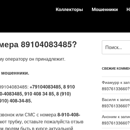
Коллекторы
Мошенники
Н
омера 89104083485?
му оператору он принадлежит.
СВЕЖИЕ КОММЕ
:
мошенники.
Фиамурр
к за
89104083485:
+79104083485, 8 910
89376133660?
0-4083485, 910 408 34 85, 8 (910)
Василя
к запи
910) 408-34-85.
89376133660?
 звонок или СМС с номера
8-910-408-
Аноним
к зап
ают трубку, оставьте пожалуйста отзыв
89376133660?
м людям быть в курсе актуальной