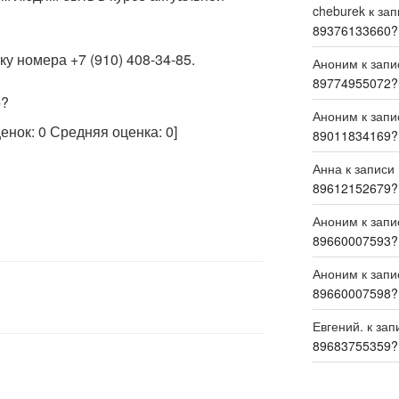
cheburek
к за
89376133660?
у номера +7 (910) 408-34-85.
Аноним
к зап
89774955072?
р?
Аноним
к зап
ценок:
0
Средняя оценка:
0
]
89011834169?
Анна
к записи
89612152679?
Аноним
к зап
89660007593?
Аноним
к зап
89660007598?
Евгений.
к зап
89683755359?