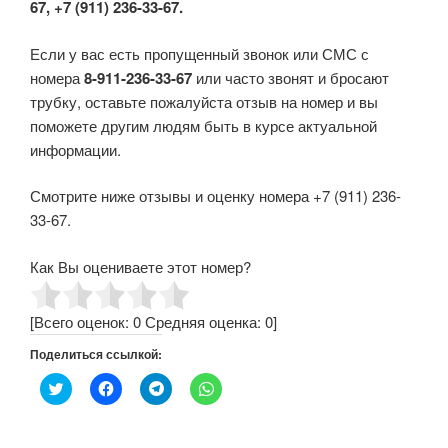
67, +7 (911) 236-33-67.
Если у вас есть пропущенный звонок или СМС с
номера
8-911-236-33-67
или часто звонят и бросают
трубку, оставьте пожалуйста отзыв на номер и вы
поможете другим людям быть в курсе актуальной
информации.
Смотрите ниже отзывы и оценку номера +7 (911) 236-
33-67.
Как Вы оцениваете этот номер?
[Всего оценок:
0
Средняя оценка:
0
]
Поделиться ссылкой:
Н
Н
Н
Н
а
а
а
а
ж
ж
ж
ж
м
м
м
м
и
и
и
и