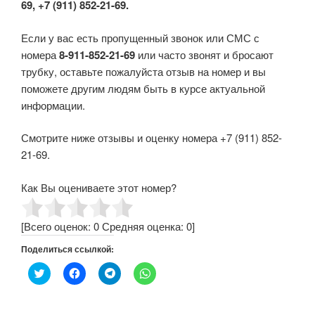
69, +7 (911) 852-21-69.
Если у вас есть пропущенный звонок или СМС с
номера
8-911-852-21-69
или часто звонят и бросают
трубку, оставьте пожалуйста отзыв на номер и вы
поможете другим людям быть в курсе актуальной
информации.
Смотрите ниже отзывы и оценку номера +7 (911) 852-
21-69.
Как Вы оцениваете этот номер?
[Всего оценок:
0
Средняя оценка:
0
]
Поделиться ссылкой:
Н
Н
Н
Н
а
а
а
а
ж
ж
ж
ж
м
м
м
м
и
и
и
и