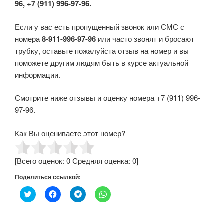
96, +7 (911) 996-97-96.
Если у вас есть пропущенный звонок или СМС с
номера
8-911-996-97-96
или часто звонят и бросают
трубку, оставьте пожалуйста отзыв на номер и вы
поможете другим людям быть в курсе актуальной
информации.
Смотрите ниже отзывы и оценку номера +7 (911) 996-
97-96.
Как Вы оцениваете этот номер?
[Всего оценок:
0
Средняя оценка:
0
]
Поделиться ссылкой:
Н
Н
Н
Н
а
а
а
а
ж
ж
ж
ж
м
м
м
м
и
и
и
и