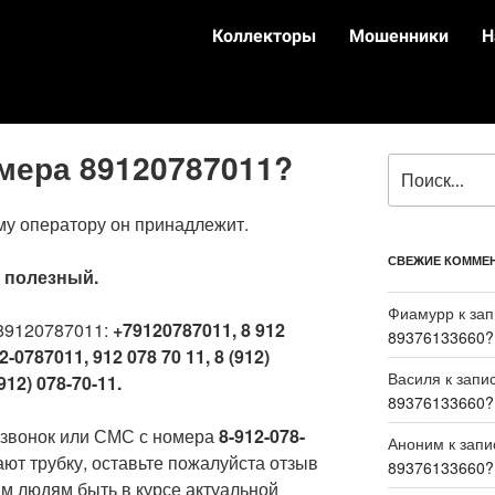
Коллекторы
Мошенники
Н
омера 89120787011?
му оператору он принадлежит.
СВЕЖИЕ КОММЕ
:
полезный.
Фиамурр
к за
89120787011:
+79120787011, 8 912
89376133660?
2-0787011, 912 078 70 11, 8 (912)
Василя
к запи
912) 078-70-11.
89376133660?
 звонок или СМС с номера
8-912-078-
Аноним
к зап
ают трубку, оставьте пожалуйста отзыв
89376133660?
м людям быть в курсе актуальной