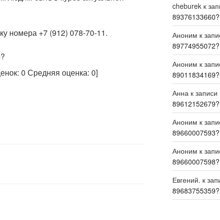
cheburek
к за
89376133660?
у номера +7 (912) 078-70-11.
Аноним
к зап
89774955072?
р?
Аноним
к зап
ценок:
0
Средняя оценка:
0
]
89011834169?
Анна
к записи
89612152679?
Аноним
к зап
89660007593?
Аноним
к зап
89660007598?
Евгений.
к зап
89683755359?