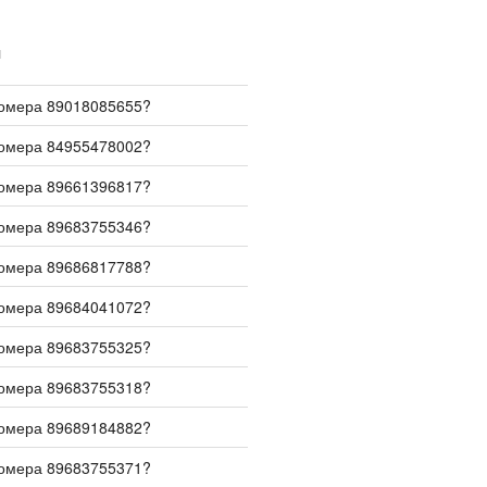
И
номера 89018085655?
номера 84955478002?
номера 89661396817?
номера 89683755346?
номера 89686817788?
номера 89684041072?
номера 89683755325?
номера 89683755318?
номера 89689184882?
номера 89683755371?