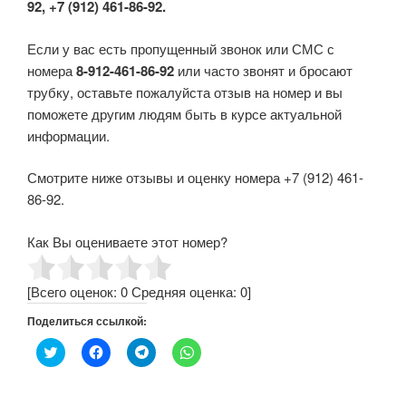
92, +7 (912) 461-86-92.
Если у вас есть пропущенный звонок или СМС с
номера
8-912-461-86-92
или часто звонят и бросают
трубку, оставьте пожалуйста отзыв на номер и вы
поможете другим людям быть в курсе актуальной
информации.
Смотрите ниже отзывы и оценку номера +7 (912) 461-
86-92.
Как Вы оцениваете этот номер?
[Всего оценок:
0
Средняя оценка:
0
]
Поделиться ссылкой:
Н
Н
Н
Н
а
а
а
а
ж
ж
ж
ж
м
м
м
м
и
и
и
и