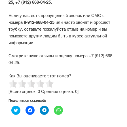
25, +7 (912) 668-04-25.
Если у вас есть пропущенный звонок или СМС с
номера
8-912-668-04-25
или часто звонят и бросают
трубку, оставьте пожалуйста отзыв на номер и вы
поможете другим людям быть в курсе актуальной
информации.
Смотрите ниже отзывы и оценку номера +7 (912) 668-
04-25.
Как Вы оцениваете этот номер?
[Всего оценок:
0
Средняя оценка:
0
]
Поделиться ссылкой:
Н
Н
Н
Н
а
а
а
а
ж
ж
ж
ж
м
м
м
м
и
и
и
и