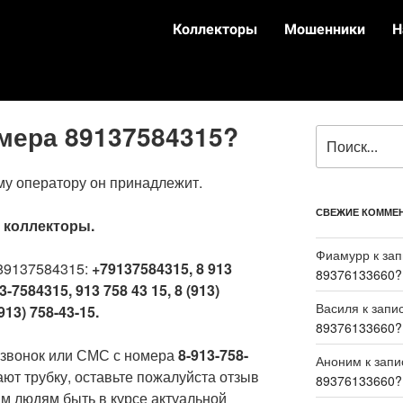
Коллекторы
Мошенники
Н
омера 89137584315?
му оператору он принадлежит.
СВЕЖИЕ КОММЕ
:
коллекторы.
Фиамурр
к за
89137584315:
+79137584315, 8 913
89376133660?
3-7584315, 913 758 43 15, 8 (913)
Василя
к запи
913) 758-43-15.
89376133660?
 звонок или СМС с номера
8-913-758-
Аноним
к зап
ают трубку, оставьте пожалуйста отзыв
89376133660?
м людям быть в курсе актуальной