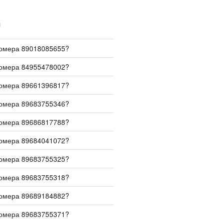
И
номера 89018085655?
номера 84955478002?
номера 89661396817?
номера 89683755346?
номера 89686817788?
номера 89684041072?
номера 89683755325?
номера 89683755318?
номера 89689184882?
номера 89683755371?