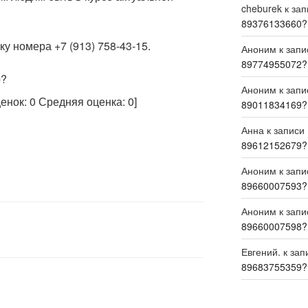
cheburek
к за
89376133660?
у номера +7 (913) 758-43-15.
Аноним
к зап
89774955072?
р?
Аноним
к зап
ценок:
0
Средняя оценка:
0
]
89011834169?
Анна
к записи
89612152679?
Аноним
к зап
89660007593?
Аноним
к зап
89660007598?
Евгений.
к зап
89683755359?