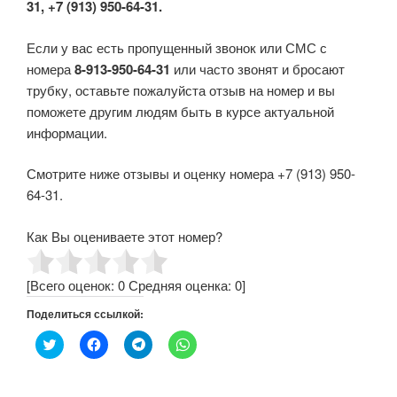
31, +7 (913) 950-64-31.
Если у вас есть пропущенный звонок или СМС с
номера
8-913-950-64-31
или часто звонят и бросают
трубку, оставьте пожалуйста отзыв на номер и вы
поможете другим людям быть в курсе актуальной
информации.
Смотрите ниже отзывы и оценку номера +7 (913) 950-
64-31.
Как Вы оцениваете этот номер?
[Всего оценок:
0
Средняя оценка:
0
]
Поделиться ссылкой:
Н
Н
Н
Н
а
а
а
а
ж
ж
ж
ж
м
м
м
м
и
и
и
и