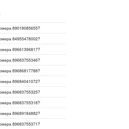
И
номера 89018085655?
номера 84955478002?
номера 89661396817?
номера 89683755346?
номера 89686817788?
номера 89684041072?
номера 89683755325?
номера 89683755318?
номера 89689184882?
номера 89683755371?