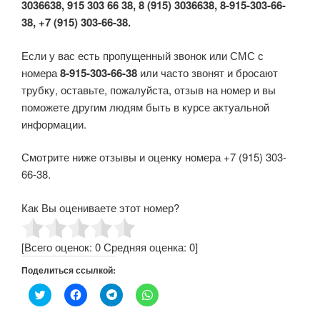
3036638, 915 303 66 38, 8 (915) 3036638, 8-915-303-66-
38, +7 (915) 303-66-38.
Если у вас есть пропущенный звонок или СМС с
номера
8-915-303-66-38
или часто звонят и бросают
трубку, оставьте, пожалуйста, отзыв на номер и вы
поможете другим людям быть в курсе актуальной
информации.
Смотрите ниже отзывы и оценку номера +7 (915) 303-
66-38.
Как Вы оцениваете этот номер?
[Всего оценок:
0
Средняя оценка:
0
]
Поделиться ссылкой:
Н
Н
Н
Н
а
а
а
а
ж
ж
ж
ж