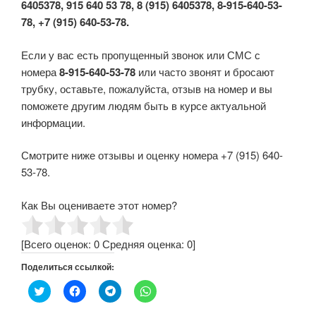
6405378, 915 640 53 78, 8 (915) 6405378, 8-915-640-53-
78, +7 (915) 640-53-78.
Если у вас есть пропущенный звонок или СМС с
номера
8-915-640-53-78
или часто звонят и бросают
трубку, оставьте, пожалуйста, отзыв на номер и вы
поможете другим людям быть в курсе актуальной
информации.
Смотрите ниже отзывы и оценку номера +7 (915) 640-
53-78.
Как Вы оцениваете этот номер?
[Всего оценок:
0
Средняя оценка:
0
]
Поделиться ссылкой:
Н
Н
Н
Н
а
а
а
а
ж
ж
ж
ж