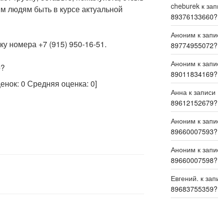
cheburek
к за
м людям быть в курсе актуальной
89376133660?
Аноним
к зап
у номера +7 (915) 950-16-51.
89774955072?
Аноним
к зап
р?
89011834169?
ценок:
0
Средняя оценка:
0
]
Анна
к записи
89612152679?
Аноним
к зап
89660007593?
Аноним
к зап
89660007598?
Евгений.
к зап
89683755359?