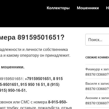
Коллекторы
Мошенники
Н
омера 89159501651?
адлежности и личности собственника
а и какому оператору он принадлежит.
СВЕЖИЕ КОММЕ
:
мошенники.
Фиамурр
к за
89376133660?
89159501651:
+79159501651, 8 915
Василя
к запи
5-9501651, 915 950 16 51, 8 (915)
89376133660?
915) 950-16-51.
Аноним
к зап
 звонок или СМС с номера
8-915-950-
89376133660?
ют трубку, оставьте, пожалуйста, отзыв