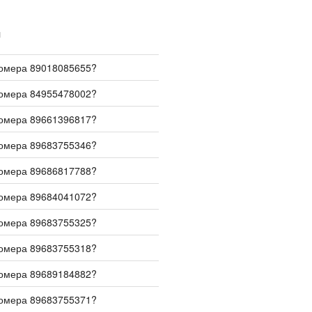
И
номера 89018085655?
номера 84955478002?
номера 89661396817?
номера 89683755346?
номера 89686817788?
номера 89684041072?
номера 89683755325?
номера 89683755318?
номера 89689184882?
номера 89683755371?