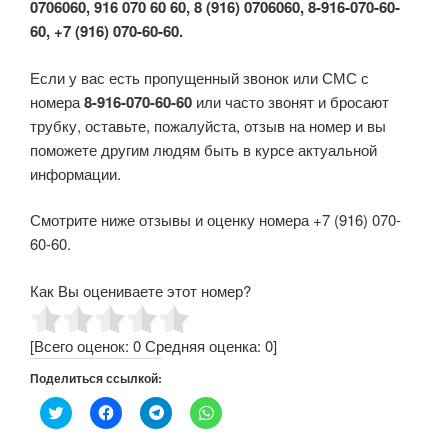
0706060, 916 070 60 60, 8 (916) 0706060, 8-916-070-60-
60, +7 (916) 070-60-60.
Если у вас есть пропущенный звонок или СМС с
номера
8-916-070-60-60
или часто звонят и бросают
трубку, оставьте, пожалуйста, отзыв на номер и вы
поможете другим людям быть в курсе актуальной
информации.
Смотрите ниже отзывы и оценку номера +7 (916) 070-
60-60.
Как Вы оцениваете этот номер?
[Всего оценок:
0
Средняя оценка:
0
]
Поделиться ссылкой:
Н
Н
Н
Н
а
а
а
а
ж
ж
ж
ж