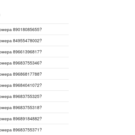
И
номера 89018085655?
номера 84955478002?
номера 89661396817?
номера 89683755346?
номера 89686817788?
номера 89684041072?
номера 89683755325?
номера 89683755318?
номера 89689184882?
номера 89683755371?