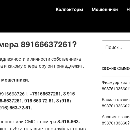
Коллекторы
Мошенники
Н
омера 89166637261?
адлежности и личности собственника
а и какому оператору он принадлежит.
СВЕЖИЕ КОММЕ
:
мошенники.
Фиамурр
к за
89376133660?
89166637261:
+79166637261, 8 916
Василя
к запи
6-6637261, 916 663 72 61, 8 (916)
89376133660?
916) 663-72-61.
Аноним
к зап
 звонок или СМС с номера
8-916-663-
89376133660?
ют трубку, оставьте, пожалуйста, отзыв