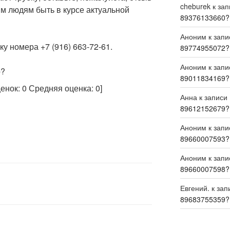
cheburek
к за
м людям быть в курсе актуальной
89376133660?
Аноним
к зап
у номера +7 (916) 663-72-61.
89774955072?
Аноним
к зап
р?
89011834169?
ценок:
0
Средняя оценка:
0
]
Анна
к записи
89612152679?
Аноним
к зап
89660007593?
Аноним
к зап
89660007598?
Евгений.
к зап
89683755359?