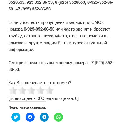
3528653, 925 352 86 53, 8 (925) 3528653, 8-925-352-86-
53, +7 (925) 352-86-53.
Если у вас есть пропущенный звонок или СМС с
номера
8-925-352-86-53
или часто звонят и бросают
трубку, оставьте, пожалуйста, отзыв на номер и вы
поможете другим людям быть в курсе актуальной
информации.
Смотрите ниже отзывы и оценку номера +7 (925) 352-
86-53.
Как Вы оцениваете этот номер?
[Всего оценок:
0
Средняя оценка:
0
]
Поделиться ссылкой:
Н
Н
Н
Н
а
а
а
а
ж
ж
ж
ж