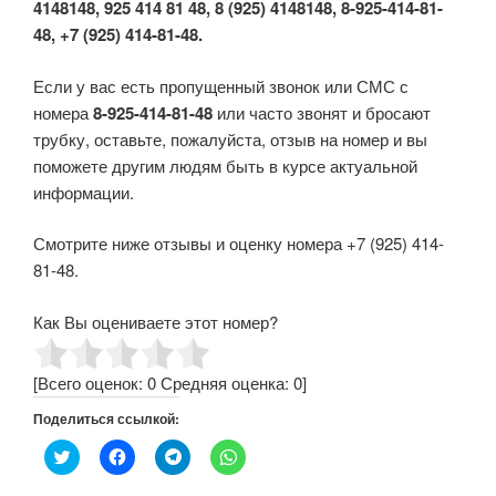
4148148, 925 414 81 48, 8 (925) 4148148, 8-925-414-81-
48, +7 (925) 414-81-48.
Если у вас есть пропущенный звонок или СМС с
номера
8-925-414-81-48
или часто звонят и бросают
трубку, оставьте, пожалуйста, отзыв на номер и вы
поможете другим людям быть в курсе актуальной
информации.
Смотрите ниже отзывы и оценку номера +7 (925) 414-
81-48.
Как Вы оцениваете этот номер?
[Всего оценок:
0
Средняя оценка:
0
]
Поделиться ссылкой:
Н
Н
Н
Н
а
а
а
а
ж
ж
ж
ж