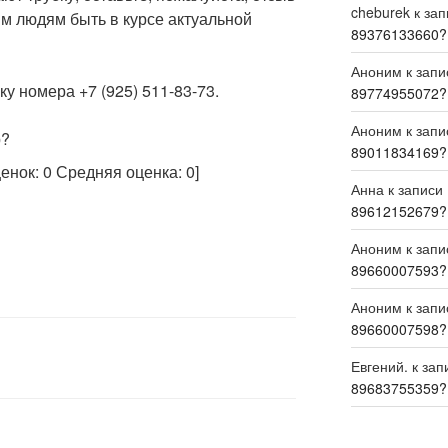
cheburek
к за
м людям быть в курсе актуальной
89376133660?
Аноним
к зап
у номера +7 (925) 511-83-73.
89774955072?
Аноним
к зап
р?
89011834169?
ценок:
0
Средняя оценка:
0
]
Анна
к записи
89612152679?
Аноним
к зап
89660007593?
Аноним
к зап
89660007598?
Евгений.
к зап
89683755359?