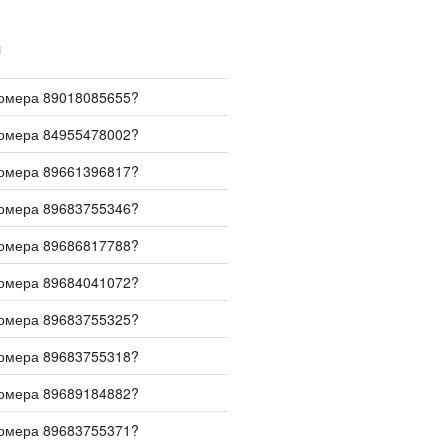
И
номера 89018085655?
номера 84955478002?
номера 89661396817?
номера 89683755346?
номера 89686817788?
номера 89684041072?
номера 89683755325?
номера 89683755318?
номера 89689184882?
номера 89683755371?