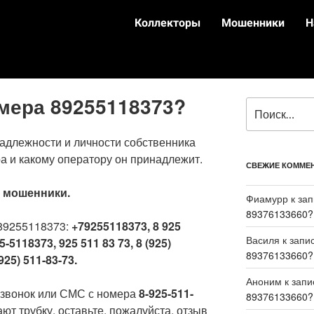
Коллекторы
Мошенники
Н
омера 89255118373?
адлежности и личности собственника
а и какому оператору он принадлежит.
СВЕЖИЕ КОММЕ
:
мошенники.
Фиамурр
к за
89376133660?
89255118373:
+79255118373, 8 925
Василя
к запи
5-5118373, 925 511 83 73, 8 (925)
89376133660?
925) 511-83-73.
Аноним
к зап
 звонок или СМС с номера
8-925-511-
89376133660?
ют трубку, оставьте, пожалуйста, отзыв