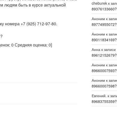
cheburek
к за
м людям быть в курсе актуальной
89376133660?
Аноним
к зап
у номера +7 (925) 712-97-80.
89774955072?
Аноним
к зап
р?
89011834169?
ценок:
0
Средняя оценка:
0
]
Анна
к записи
89612152679?
Аноним
к зап
89660007593?
Аноним
к зап
89660007598?
Евгений.
к зап
89683755359?