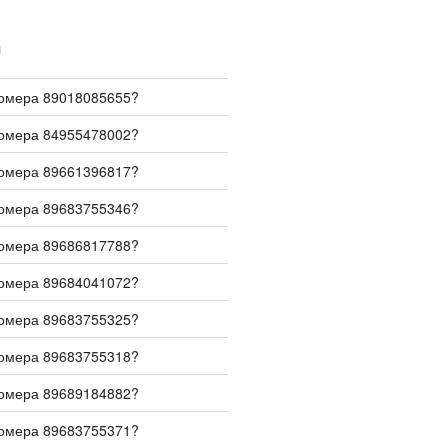
И
номера 89018085655?
номера 84955478002?
номера 89661396817?
номера 89683755346?
номера 89686817788?
номера 89684041072?
номера 89683755325?
номера 89683755318?
номера 89689184882?
номера 89683755371?