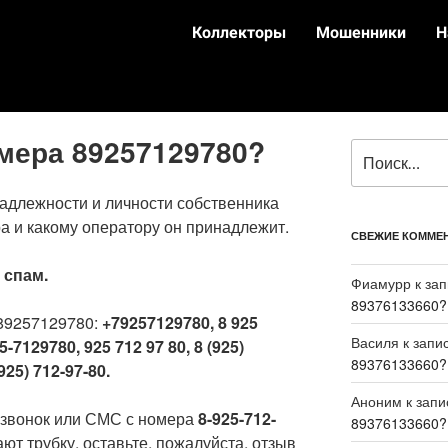
Коллекторы
Мошенники
Н
омера 89257129780?
адлежности и личности собственника
а и какому оператору он принадлежит.
СВЕЖИЕ КОММЕ
:
спам.
Фиамурр
к за
89376133660?
89257129780:
+79257129780, 8 925
Василя
к запи
5-7129780, 925 712 97 80, 8 (925)
89376133660?
925) 712-97-80.
Аноним
к зап
 звонок или СМС с номера
8-925-712-
89376133660?
ют трубку, оставьте, пожалуйста, отзыв