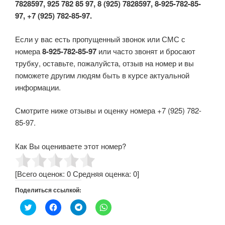
7828597, 925 782 85 97, 8 (925) 7828597, 8-925-782-85-
97, +7 (925) 782-85-97.
Если у вас есть пропущенный звонок или СМС с
номера
8-925-782-85-97
или часто звонят и бросают
трубку, оставьте, пожалуйста, отзыв на номер и вы
поможете другим людям быть в курсе актуальной
информации.
Смотрите ниже отзывы и оценку номера +7 (925) 782-
85-97.
Как Вы оцениваете этот номер?
[Всего оценок:
0
Средняя оценка:
0
]
Поделиться ссылкой:
Н
Н
Н
Н
а
а
а
а
ж
ж
ж
ж