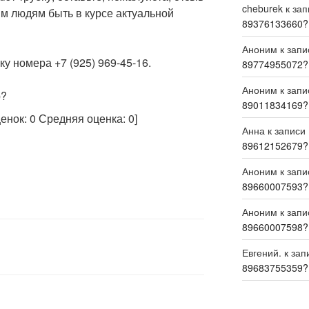
cheburek
к за
м людям быть в курсе актуальной
89376133660?
Аноним
к зап
у номера +7 (925) 969-45-16.
89774955072?
Аноним
к зап
р?
89011834169?
ценок:
0
Средняя оценка:
0
]
Анна
к записи
89612152679?
Аноним
к зап
89660007593?
Аноним
к зап
89660007598?
Евгений.
к зап
89683755359?