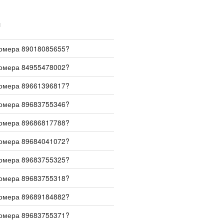
И
номера 89018085655?
номера 84955478002?
номера 89661396817?
номера 89683755346?
номера 89686817788?
номера 89684041072?
номера 89683755325?
номера 89683755318?
номера 89689184882?
номера 89683755371?