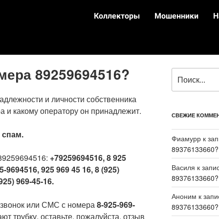
Коллекторы
Мошенники
Н
омера 89259694516?
адлежности и личности собственника
а и какому оператору он принадлежит.
СВЕЖИЕ КОММЕ
:
спам.
Фиамурр
к за
89376133660?
89259694516:
+79259694516, 8 925
Василя
к запи
5-9694516, 925 969 45 16, 8 (925)
89376133660?
925) 969-45-16.
Аноним
к зап
 звонок или СМС с номера
8-925-969-
89376133660?
ют трубку, оставьте, пожалуйста, отзыв