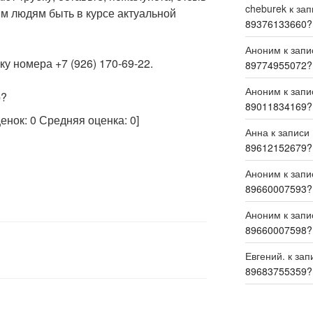
cheburek
к за
м людям быть в курсе актуальной
89376133660?
Аноним
к зап
у номера +7 (926) 170-69-22.
89774955072?
Аноним
к зап
р?
89011834169?
ценок:
0
Средняя оценка:
0
]
Анна
к записи
89612152679?
Аноним
к зап
89660007593?
Аноним
к зап
89660007598?
Евгений.
к зап
89683755359?