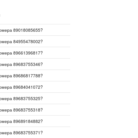
И
номера 89018085655?
номера 84955478002?
номера 89661396817?
номера 89683755346?
номера 89686817788?
номера 89684041072?
номера 89683755325?
номера 89683755318?
номера 89689184882?
номера 89683755371?