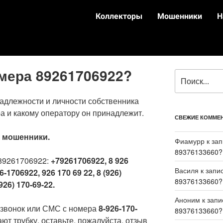
Коллекторы
Мошенники
Н
омера 89261706922?
адлежности и личности собственника
а и какому оператору он принадлежит.
СВЕЖИЕ КОММЕ
:
мошенники.
Фиамурр
к за
89376133660?
89261706922:
+79261706922, 8 926
Василя
к запи
6-1706922, 926 170 69 22, 8 (926)
89376133660?
926) 170-69-22.
Аноним
к зап
 звонок или СМС с номера
8-926-170-
89376133660?
ют трубку, оставьте, пожалуйста, отзыв