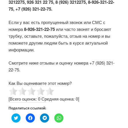
3212275, 926 321 22 75, 8 (926) 3212275, 8-926-321-22-
75, +7 (926) 321-22-75.
Если у вас есть пропущенный звонок или СМС с
номера
8-926-321-22-75
или часто звонят и бросают
трубку, оставьте, пожалуйста, отзыв на номер и вы
поможете другим людям быть в курсе актуальной
информации.
Смотрите ниже отзывы и оценку номера +7 (926) 321-
22-75.
Как Вы оцениваете этот номер?
[Всего оценок:
0
Средняя оценка:
0
]
Поделиться ссылкой:
Н
Н
Н
Н
а
а
а
а
ж
ж
ж
ж