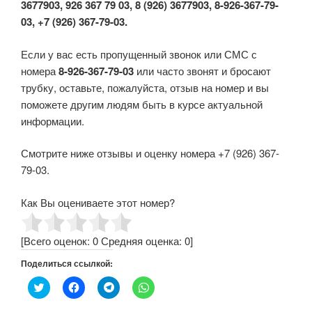
3677903, 926 367 79 03, 8 (926) 3677903, 8-926-367-79-
03, +7 (926) 367-79-03.
Если у вас есть пропущенный звонок или СМС с
номера
8-926-367-79-03
или часто звонят и бросают
трубку, оставьте, пожалуйста, отзыв на номер и вы
поможете другим людям быть в курсе актуальной
информации.
Смотрите ниже отзывы и оценку номера +7 (926) 367-
79-03.
Как Вы оцениваете этот номер?
[Всего оценок:
0
Средняя оценка:
0
]
Поделиться ссылкой:
Н
Н
Н
Н
а
а
а
а
ж
ж
ж
ж