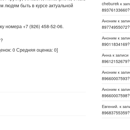
cheburek
к за
м людям быть в курсе актуальной
89376133660?
Аноним
к зап
у номера +7 (926) 458-52-06.
89774955072?
Аноним
к зап
р?
89011834169?
ценок:
0
Средняя оценка:
0
]
Анна
к записи
89612152679?
Аноним
к зап
89660007593?
Аноним
к зап
89660007598?
Евгений.
к зап
89683755359?