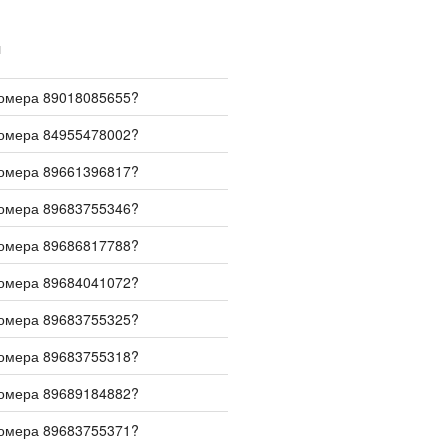
И
номера 89018085655?
номера 84955478002?
номера 89661396817?
номера 89683755346?
номера 89686817788?
номера 89684041072?
номера 89683755325?
номера 89683755318?
номера 89689184882?
номера 89683755371?