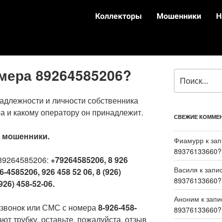
Коллекторы
Мошенники
Н
омера 89264585206?
адлежности и личности собственника
а и какому оператору он принадлежит.
СВЕЖИЕ КОММЕ
:
мошенники.
Фиамурр
к за
89376133660?
89264585206:
+79264585206, 8 926
Василя
к запи
6-4585206, 926 458 52 06, 8 (926)
89376133660?
926) 458-52-06.
Аноним
к зап
 звонок или СМС с номера
8-926-458-
89376133660?
ют трубку, оставьте, пожалуйста, отзыв