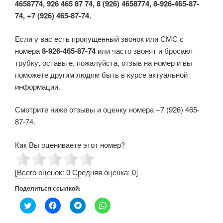
4658774, 926 465 87 74, 8 (926) 4658774, 8-926-465-87-
74, +7 (926) 465-87-74.
Если у вас есть пропущенный звонок или СМС с
номера
8-926-465-87-74
или часто звонят и бросают
трубку, оставьте, пожалуйста, отзыв на номер и вы
поможете другим людям быть в курсе актуальной
информации.
Смотрите ниже отзывы и оценку номера +7 (926) 465-
87-74.
Как Вы оцениваете этот номер?
[Всего оценок:
0
Средняя оценка:
0
]
Поделиться ссылкой:
Н
Н
Н
Н
а
а
а
а
ж
ж
ж
ж