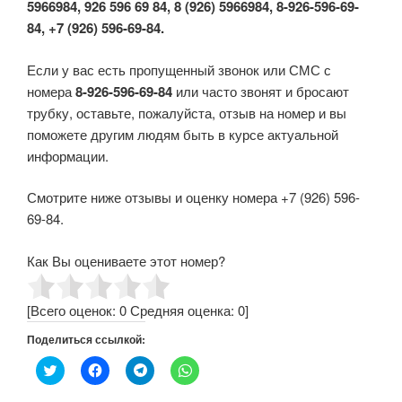
5966984, 926 596 69 84, 8 (926) 5966984, 8-926-596-69-
84, +7 (926) 596-69-84.
Если у вас есть пропущенный звонок или СМС с
номера
8-926-596-69-84
или часто звонят и бросают
трубку, оставьте, пожалуйста, отзыв на номер и вы
поможете другим людям быть в курсе актуальной
информации.
Смотрите ниже отзывы и оценку номера +7 (926) 596-
69-84.
Как Вы оцениваете этот номер?
[Всего оценок:
0
Средняя оценка:
0
]
Поделиться ссылкой:
Н
Н
Н
Н
а
а
а
а
ж
ж
ж
ж